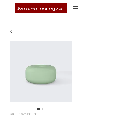
Réservez son séjour
SKU : 126351351935